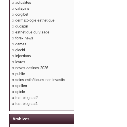
actualités
catspins
corgibet
dermatologie esthétique
duospin
esthétique du visage
forex news
games
giochi
injections
lèvres
novos-casinos-2026
public
soins esthétiques non invasifs
spellen
spiele
test blog cat2
test-blog-cat1
Archives