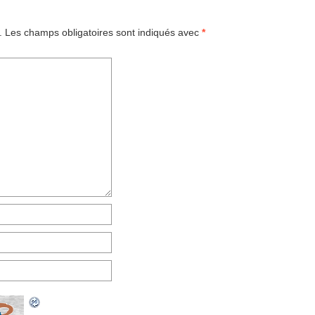
.
Les champs obligatoires sont indiqués avec
*