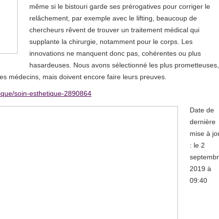
même si le bistouri garde ses prérogatives pour corriger le
relâchement, par exemple avec le lifting, beaucoup de
chercheurs rêvent de trouver un traitement médical qui
supplante la chirurgie, notamment pour le corps. Les
innovations ne manquent donc pas, cohérentes ou plus
hasardeuses. Nous avons sélectionné les plus prometteuses,
des médecins, mais doivent encore faire leurs preuves.
etique/soin-esthetique-2890864
Date de
dernière
mise à jo
: le 2
septemb
2019 à
09:40