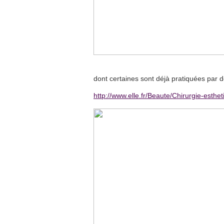
dont certaines sont déjà pratiquées par 
http://www.elle.fr/Beaute/Chirurgie-esth