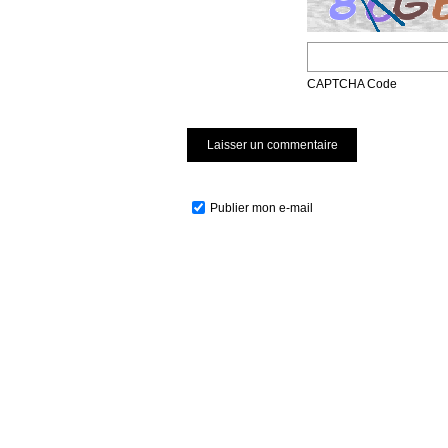
CAPTCHA Code
Publier mon e-mail