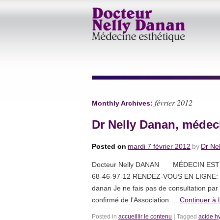
février 2012
Monthly Archives:
Dr Nelly Danan, médec
Posted on
mardi 7 février 2012
by
Dr Ne
Docteur Nelly DANAN MÉDECIN ESTHÉ
68-46-97-12 RENDEZ-VOUS EN LIGNE: http
danan Je ne fais pas de consultation par
confirmé de l’Association …
Continuer à l
|
Posted in
accueillir le contenu
Tagged
acide h