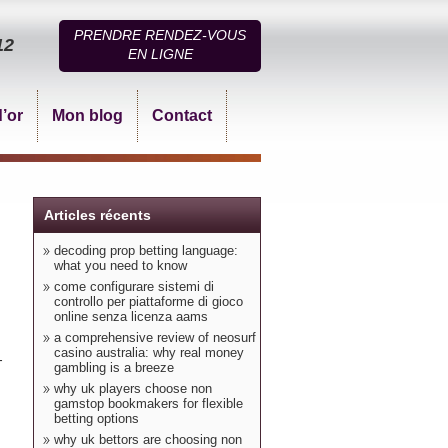
PRENDRE RENDEZ-VOUS
12
EN LIGNE
d’or
Mon blog
Contact
Articles récents
decoding prop betting language:
what you need to know
come configurare sistemi di
controllo per piattaforme di gioco
online senza licenza aams
a comprehensive review of neosurf
casino australia: why real money
-
gambling is a breeze
why uk players choose non
gamstop bookmakers for flexible
betting options
why uk bettors are choosing non