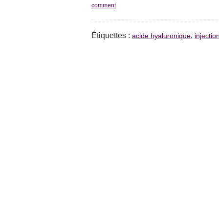
comment
Étiquettes :
,
acide hyaluronique
injectio