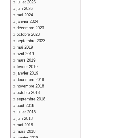
juillet 2026
juin 2026
mai 2024
janvier 2024
décembre 2023
octobre 2023
septembre 2023
mai 2019
avril 2019
mars 2019
février 2019
janvier 2019
décembre 2018
novembre 2018
octobre 2018
septembre 2018
août 2018
juillet 2018
juin 2018
mai 2018
mars 2018
janvier 2018