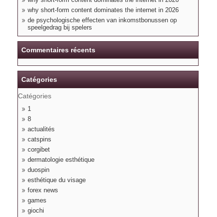
why short-form content dominates the internet in 2026
de psychologische effecten van inkomstbonussen op
speelgedrag bij spelers
Commentaires récents
Catégories
Catégories
1
8
actualités
catspins
corgibet
dermatologie esthétique
duospin
esthétique du visage
forex news
games
giochi