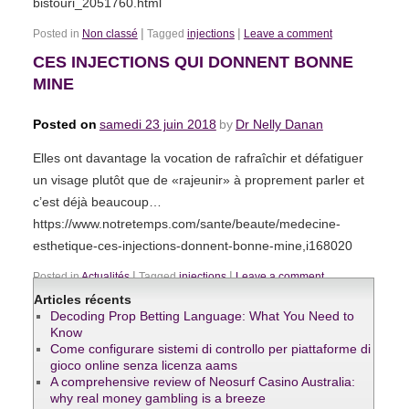
bistouri_2051760.html
|
|
Posted in
Non classé
Tagged
injections
Leave a comment
CES INJECTIONS QUI DONNENT BONNE
MINE
Posted on
samedi 23 juin 2018
by
Dr Nelly Danan
Elles ont davantage la vocation de rafraîchir et défatiguer
un visage plutôt que de «rajeunir» à proprement parler et
c’est déjà beaucoup…
https://www.notretemps.com/sante/beaute/medecine-
esthetique-ces-injections-donnent-bonne-mine,i168020
|
|
Posted in
Actualités
Tagged
injections
Leave a comment
Articles récents
Decoding Prop Betting Language: What You Need to
Know
Come configurare sistemi di controllo per piattaforme di
gioco online senza licenza aams
A comprehensive review of Neosurf Casino Australia:
why real money gambling is a breeze