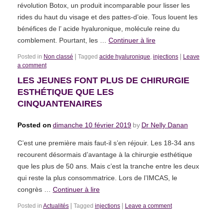
révolution Botox, un produit incomparable pour lisser les
rides du haut du visage et des pattes-d’oie. Tous louent les
bénéfices de l’ acide hyaluronique, molécule reine du
comblement. Pourtant, les …
Continuer à lire
|
|
Posted in
Non classé
Tagged
acide hyaluronique
,
injections
Leave
a comment
LES JEUNES FONT PLUS DE CHIRURGIE
ESTHÉTIQUE QUE LES
CINQUANTENAIRES
Posted on
dimanche 10 février 2019
by
Dr Nelly Danan
C’est une première mais faut-il s’en réjouir. Les 18-34 ans
recourent désormais d’avantage à la chirurgie esthétique
que les plus de 50 ans. Mais c’est la tranche entre les deux
qui reste la plus consommatrice. Lors de l’IMCAS, le
congrès …
Continuer à lire
|
|
Posted in
Actualités
Tagged
injections
Leave a comment