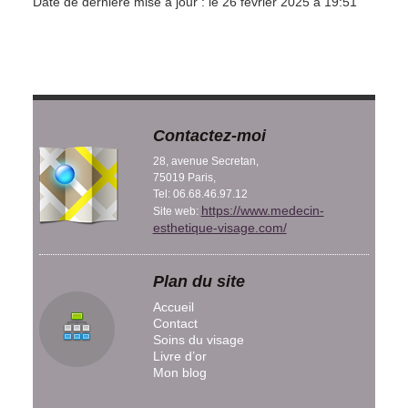
Date de dernière mise à jour : le 26 février 2025 à 19:51
Contactez-moi
28, avenue Secretan,
75019 Paris,
Tel: 06.68.46.97.12
https://www.medecin-
Site web:
esthetique-visage.com/
Plan du site
Accueil
Contact
Soins du visage
Livre d’or
Mon blog