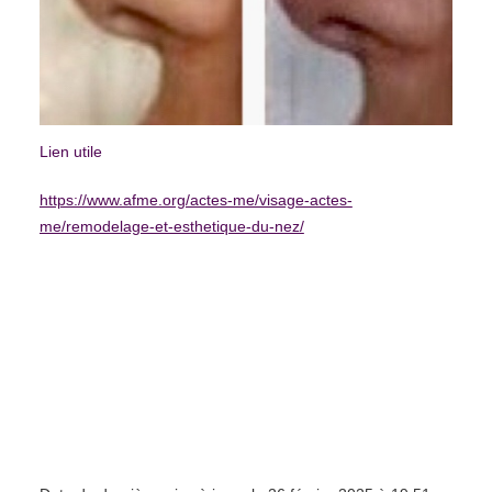
Lien utile
https://www.afme.org/actes-me/visage-actes-
me/remodelage-et-esthetique-du-nez/