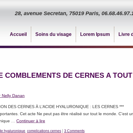
28, avenue Secretan, 75019 Paris, 06.68.46.97.
Accueil
Soins du visage
Lorem Ipsum
Livre 
DE COMBLEMENTS DE CERNES A TOUT
r Nelly Danan
ION DES CERNES À L’ACIDE HYALURONIQUE : LES CERNES ***
ortantes. Cet acte Ne peut pas être réalisé sur tout le monde. C’est u
chnique …
Continuer à lire
|
de hyaluronique
,
complications cernes
3 Comments