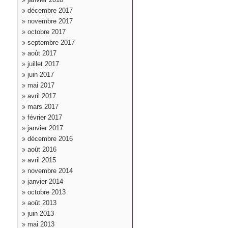
décembre 2017
novembre 2017
octobre 2017
septembre 2017
août 2017
juillet 2017
juin 2017
mai 2017
avril 2017
mars 2017
février 2017
janvier 2017
décembre 2016
août 2016
avril 2015
novembre 2014
janvier 2014
octobre 2013
août 2013
juin 2013
mai 2013