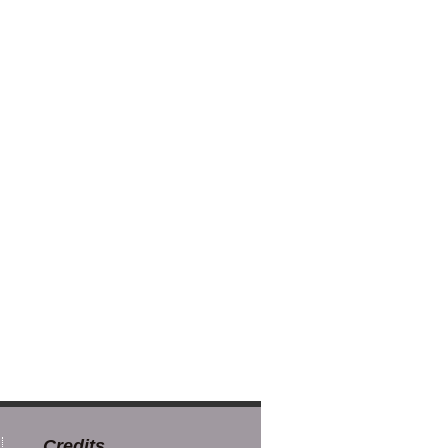
Credits