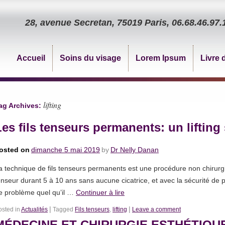
28, avenue Secretan, 75019 Paris, 06.68.46.97.
Accueil
Soins du visage
Lorem Ipsum
Livre 
lifting
ag Archives:
Les fils tenseurs permanents: un lifting 
osted on
dimanche 5 mai 2019
by
Dr Nelly Danan
a technique de fils tenseurs permanents est une procédure non chirurgi
enseur durant 5 à 10 ans sans aucune cicatrice, et avec la sécurité de p
e problème quel qu’il …
Continuer à lire
|
|
osted in
Actualités
Tagged
Fils tenseurs
,
lifting
Leave a comment
MÉDECINE ET CHIRURGIE ESTHÉTIQU