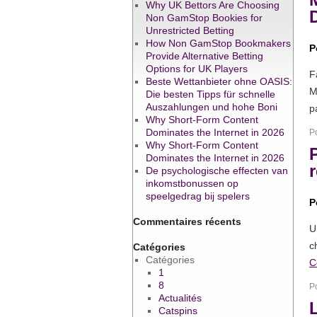
Why UK Bettors Are Choosing
Non GamStop Bookies for
Unrestricted Betting
How Non GamStop Bookmakers
P
Provide Alternative Betting
Options for UK Players
F
Beste Wettanbieter ohne OASIS:
M
Die besten Tipps für schnelle
Auszahlungen und hohe Boni
p
Why Short-Form Content
Dominates the Internet in 2026
P
Why Short-Form Content
Dominates the Internet in 2026
r
De psychologische effecten van
inkomstbonussen op
speelgedrag bij spelers
P
Commentaires récents
U
c
Catégories
Catégories
C
1
8
P
Actualités
Catspins