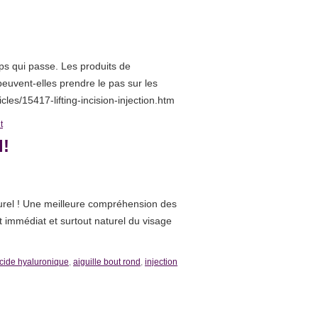
emps qui passe. Les produits de
euvent-elles prendre le pas sur les
icles/15417-lifting-incision-injection.htm
t
l!
turel ! Une meilleure compréhension des
 immédiat et surtout naturel du visage
cide hyaluronique
,
aiguille bout rond
,
injection