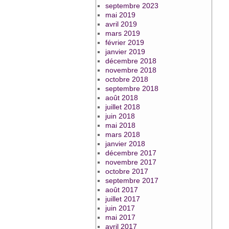
septembre 2023
mai 2019
avril 2019
mars 2019
février 2019
janvier 2019
décembre 2018
novembre 2018
octobre 2018
septembre 2018
août 2018
juillet 2018
juin 2018
mai 2018
mars 2018
janvier 2018
décembre 2017
novembre 2017
octobre 2017
septembre 2017
août 2017
juillet 2017
juin 2017
mai 2017
avril 2017