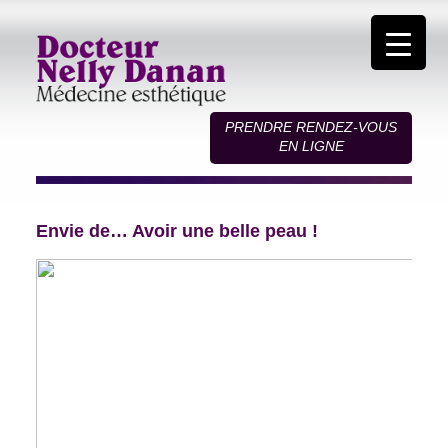
PRENDRE RENDEZ-VOUS
EN LIGNE
Envie de… Avoir une belle peau !