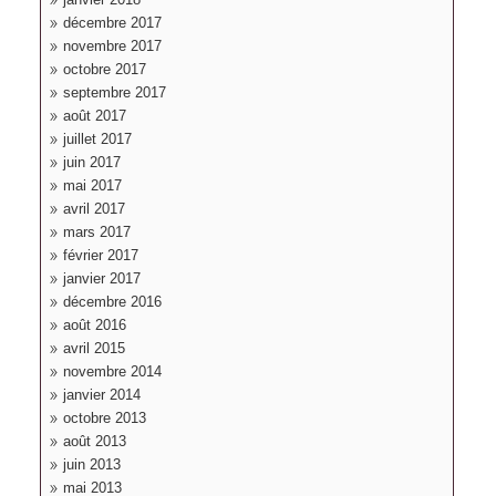
décembre 2017
novembre 2017
octobre 2017
septembre 2017
août 2017
juillet 2017
juin 2017
mai 2017
avril 2017
mars 2017
février 2017
janvier 2017
décembre 2016
août 2016
avril 2015
novembre 2014
janvier 2014
octobre 2013
août 2013
juin 2013
mai 2013