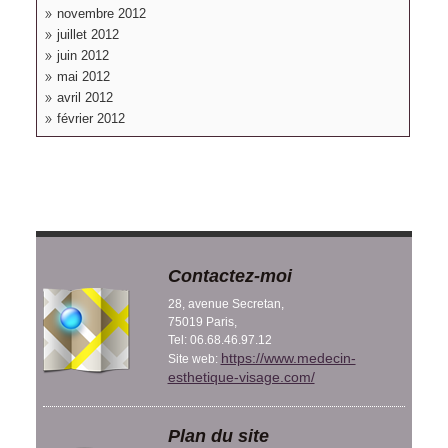
novembre 2012
juillet 2012
juin 2012
mai 2012
avril 2012
février 2012
Contactez-moi
28, avenue Secretan,
75019 Paris,
Tel: 06.68.46.97.12
https://www.medecin-
Site web:
esthetique-visage.com/
Plan du site