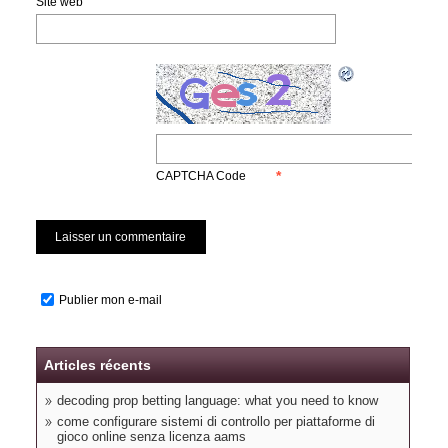
Site web
*
CAPTCHA Code
Publier mon e-mail
Articles récents
decoding prop betting language: what you need to know
come configurare sistemi di controllo per piattaforme di
gioco online senza licenza aams