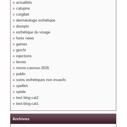
actualités
catspins
corgibet
dermatologie esthétique
duospin
esthétique du visage
forex news
games
giochi
injections
lèvres
novos-casinos-2026
public
soins esthétiques non invasifs
spellen
spiele
test blog cat2
test-blog-cat1
Archives