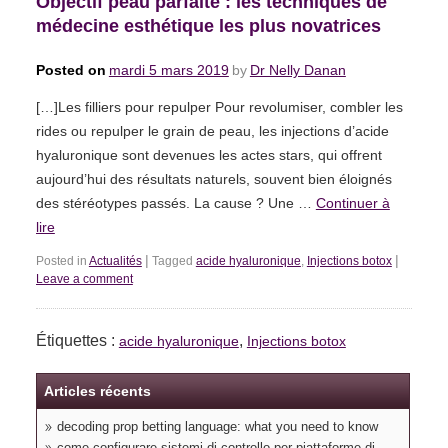
Objectif peau parfaite : les techniques de
médecine esthétique les plus novatrices
Posted on
mardi 5 mars 2019
by
Dr Nelly Danan
[…]Les filliers pour repulper Pour revolumiser, combler les
rides ou repulper le grain de peau, les injections d’acide
hyaluronique sont devenues les actes stars, qui offrent
aujourd’hui des résultats naturels, souvent bien éloignés
des stéréotypes passés. La cause ? Une …
Continuer à
lire
|
|
Posted in
Actualités
Tagged
acide hyaluronique
,
Injections botox
Leave a comment
Étiquettes :
,
acide hyaluronique
Injections botox
Articles récents
decoding prop betting language: what you need to know
come configurare sistemi di controllo per piattaforme di