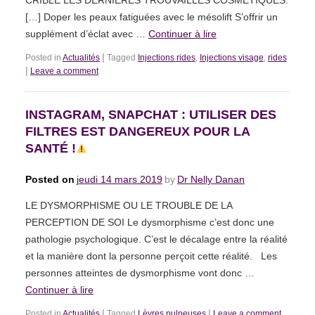
[…] Doper les peaux fatiguées avec le mésolift S’offrir un
supplément d’éclat avec …
Continuer à lire
|
Posted in
Actualités
Tagged
Injections rides
,
Injections visage
,
rides
|
Leave a comment
INSTAGRAM, SNAPCHAT : UTILISER DES
FILTRES EST DANGEREUX POUR LA
SANTÉ !
Posted on
jeudi 14 mars 2019
by
Dr Nelly Danan
LE DYSMORPHISME OU LE TROUBLE DE LA
PERCEPTION DE SOI Le dysmorphisme c’est donc une
pathologie psychologique. C’est le décalage entre la réalité
et la manière dont la personne perçoit cette réalité. Les
personnes atteintes de dysmorphisme vont donc …
Continuer à lire
|
|
Posted in
Actualités
Tagged
Lèvres pulpeuses
Leave a comment