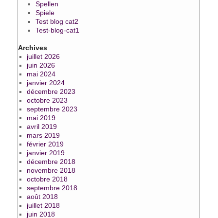
Spellen
Spiele
Test blog cat2
Test-blog-cat1
Archives
juillet 2026
juin 2026
mai 2024
janvier 2024
décembre 2023
octobre 2023
septembre 2023
mai 2019
avril 2019
mars 2019
février 2019
janvier 2019
décembre 2018
novembre 2018
octobre 2018
septembre 2018
août 2018
juillet 2018
juin 2018