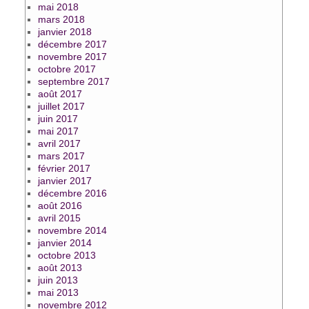
mai 2018
mars 2018
janvier 2018
décembre 2017
novembre 2017
octobre 2017
septembre 2017
août 2017
juillet 2017
juin 2017
mai 2017
avril 2017
mars 2017
février 2017
janvier 2017
décembre 2016
août 2016
avril 2015
novembre 2014
janvier 2014
octobre 2013
août 2013
juin 2013
mai 2013
novembre 2012