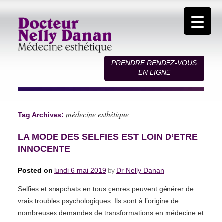
PRENDRE RENDEZ-VOUS
EN LIGNE
médecine esthétique
Tag Archives:
LA MODE DES SELFIES EST LOIN D’ETRE
INNOCENTE
Posted on
lundi 6 mai 2019
by
Dr Nelly Danan
Selfies et snapchats en tous genres peuvent générer de
vrais troubles psychologiques. Ils sont à l’origine de
nombreuses demandes de transformations en médecine et