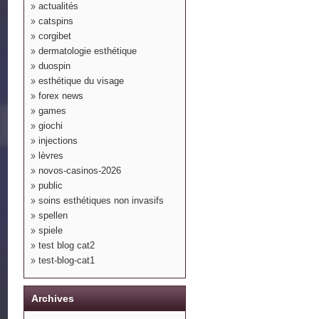
actualités
catspins
corgibet
dermatologie esthétique
duospin
esthétique du visage
forex news
games
giochi
injections
lèvres
novos-casinos-2026
public
soins esthétiques non invasifs
spellen
spiele
test blog cat2
test-blog-cat1
Archives