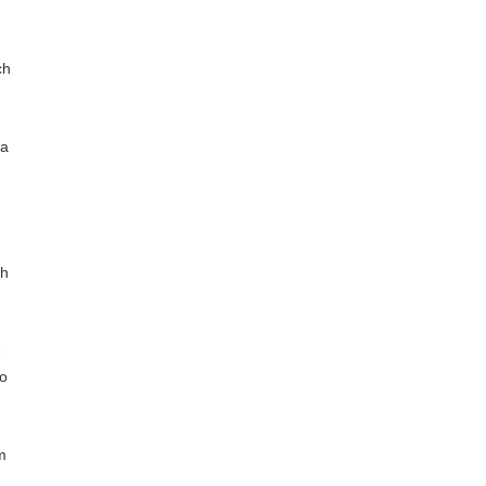
ch
la
ch
e
wo
m