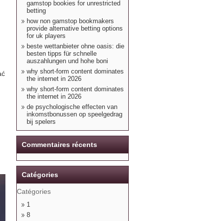
gamstop bookies for unrestricted
betting
how non gamstop bookmakers
provide alternative betting options
for uk players
beste wettanbieter ohne oasis: die
besten tipps für schnelle
auszahlungen und hohe boni
why short-form content dominates
ać
the internet in 2026
why short-form content dominates
the internet in 2026
de psychologische effecten van
inkomstbonussen op speelgedrag
bij spelers
Commentaires récents
Catégories
Catégories
1
8