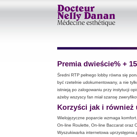
Premia dwieście% + 1
Średni RTP pełnego lobby równa się pona
być rzetelnie udokumentowany, a nie ty
istnieją po zalogowaniu przy instytucji opi
ażeby wszyscy fan miał szansę zweryfi
Korzyści jak i równie
Wielojęzyczne poparcie wzmaga komfort. S
On-line Roulette, On-line Baccarat oraz 
Wyszukiwarka internetowa uprzystępnia p