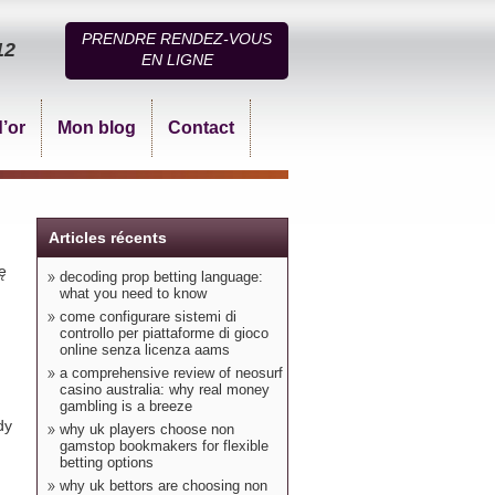
PRENDRE RENDEZ-VOUS
12
EN LIGNE
d’or
Mon blog
Contact
Articles récents
ę
decoding prop betting language:
what you need to know
come configurare sistemi di
controllo per piattaforme di gioco
online senza licenza aams
a comprehensive review of neosurf
casino australia: why real money
gambling is a breeze
dy
why uk players choose non
gamstop bookmakers for flexible
betting options
why uk bettors are choosing non