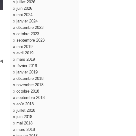
juillet 2026
juin 2026
mai 2024
janvier 2024
décembre 2023
.
octobre 2023
septembre 2023
mai 2019
avril 2019
mars 2019
ej
février 2019
janvier 2019
décembre 2018
novembre 2018
w
octobre 2018
septembre 2018
août 2018
juillet 2018
juin 2018
mai 2018
mars 2018
janvier 2018