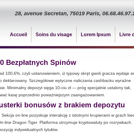
28, avenue Secretan, 75019 Paris, 06.68.46.97.
Accueil
Soins du visage
Lorem Ipsum
Livre 
50 Bezpłatnych Spinów
d 100,6%, czyli ustanowieniem, iż typowy skręt gwoli gracza wydaje si
lko deklarowany. Szczegółowe wytyczne naliczania cashbacku wyraźne
sie.
Minimalny depozyt sięga 10-ciu zł — próg specjalnie ustalony tak,
kować kasę poprzednio poważniejszym zaangażowaniem.
ż usterki bonusów z brakiem depozytu
ekcja on-line pozyskuje interakcję z istotnymi krupierami w grach kie
On-line Dragon Tiger. Platforma utrzymuje kryptowaluty po rozrywkach.
ozycję indywidualnych tytułów.