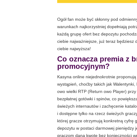
Ogół fan może być skłonny pod odmienny 
warunkach najkorzystniej dopełniają pot
każdą grupę ofert bez depozytu pochodzą
ciebie najważniejsze, już teraz będziesz
ciebie najwyższa!
Co oznacza premia z b
promocyjnym?
Kasyna online niejednokrotnie proponują 
wystąpień, choćby takich jak Walentynk
owo wielki RTP (Return owo Player) prz
bezpłatnej gotówki i spinów, co powiększ
świeżych internautów i zachęcenie katal
i dostępne tylko na rzecz świeżych grac
której gracze otrzymują konkretną cyfrę
depozytu w postaci darmowej pieniędzy j
graczom daną kwotę bez konieczności wp