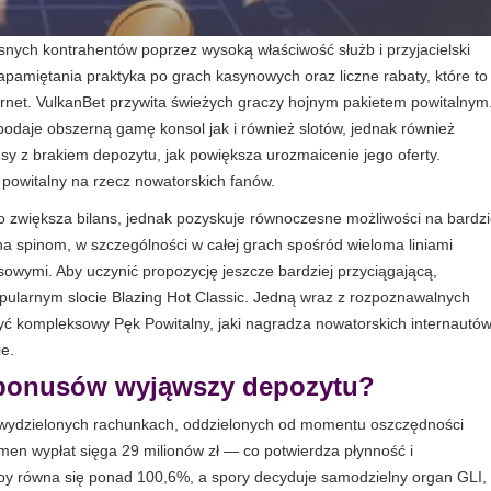
snych kontrahentów poprzez wysoką właściwość służb i przyjacielski
apamiętania praktyka po grach kasynowych oraz liczne rabaty, które to
rnet. VulkanBet przywita świeżych graczy hojnym pakietem powitalnym
 podaje obszerną gamę konsol jak i również slotów, jednak również
sy z brakiem depozytu, jak powiększa urozmaicenie jego oferty.
 powitalny na rzecz nowatorskich fanów.
ko zwiększa bilans, jednak pozyskuje równoczesne możliwości na bardzi
 spinom, w szczególności w całej grach spośród wieloma liniami
wymi. Aby uczynić propozycję jeszcze bardziej przyciągającą,
pularnym slocie Blazing Hot Classic. Jedną wraz z rozpoznawalnych
yć kompleksowy Pęk Powitalny, jaki nagradza nowatorskich internautó
e.
i bonusów wyjąwszy depozytu?
ydzielonych rachunkach, oddzielonych od momentu oszczędności
men wypłat sięga 29 milionów zł — co potwierdza płynność i
bby równa się ponad 100,6%, a spory decyduje samodzielny organ GLI,