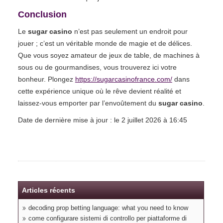
Conclusion
Le
sugar casino
n’est pas seulement un endroit pour
jouer ; c’est un véritable monde de magie et de délices.
Que vous soyez amateur de jeux de table, de machines à
sous ou de gourmandises, vous trouverez ici votre
bonheur. Plongez
https://sugarcasinofrance.com/
dans
cette expérience unique où le rêve devient réalité et
laissez-vous emporter par l’envoûtement du
sugar casino
.
Date de dernière mise à jour : le 2 juillet 2026 à 16:45
Articles récents
decoding prop betting language: what you need to know
come configurare sistemi di controllo per piattaforme di