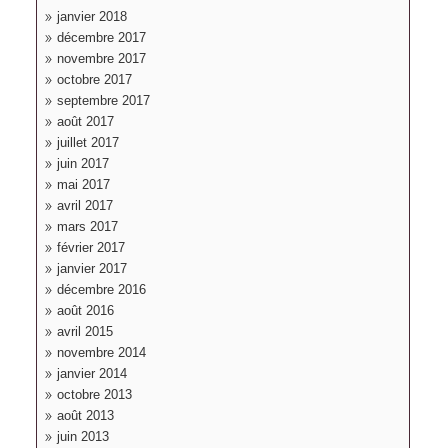
janvier 2018
décembre 2017
novembre 2017
octobre 2017
septembre 2017
août 2017
juillet 2017
juin 2017
mai 2017
avril 2017
mars 2017
février 2017
janvier 2017
décembre 2016
août 2016
avril 2015
novembre 2014
janvier 2014
octobre 2013
août 2013
juin 2013