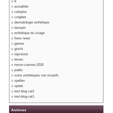
8
actualités
catspins
corgibet
dermatologie esthétique
duospin
esthétique du visage
forex news
games
giochi
injections
lèvres
novos-casinos-2026
public
soins esthétiques non invasifs
spellen
spiele
test blog cat2
test-blog-cat1
Archives