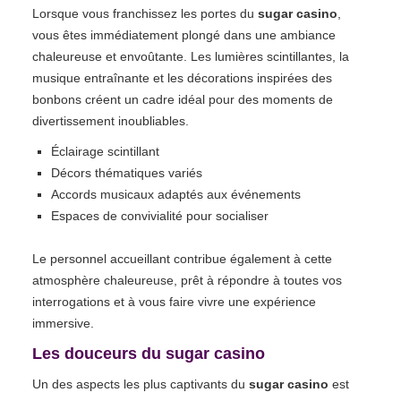
Lorsque vous franchissez les portes du
sugar casino
,
vous êtes immédiatement plongé dans une ambiance
chaleureuse et envoûtante. Les lumières scintillantes, la
musique entraînante et les décorations inspirées des
bonbons créent un cadre idéal pour des moments de
divertissement inoubliables.
Éclairage scintillant
Décors thématiques variés
Accords musicaux adaptés aux événements
Espaces de convivialité pour socialiser
Le personnel accueillant contribue également à cette
atmosphère chaleureuse, prêt à répondre à toutes vos
interrogations et à vous faire vivre une expérience
immersive.
Les douceurs du sugar casino
Un des aspects les plus captivants du
sugar casino
est