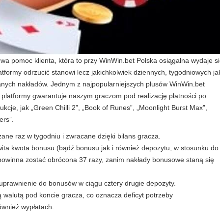
 pomoc klienta, która to przy WinWin.bet Polska osiągalna wydaje s
atformy odrzucić stanowi lecz jakichkolwiek dziennych, tygodniowych jak
canych nakładów. Jednym z najpopularniejszych plusów WinWin.bet
 platformy gwarantuje naszym graczom pod realizację płatności po
kcje, jak „Green Chilli 2”, „Book of Runes”, „Moonlight Burst Max”,
ers”.
ane raz w tygodniu i zwracane dzięki bilans gracza.
wita kwota bonusu (bądź bonusu jak i również depozytu, w stosunku do
powinna zostać obrócona 37 razy, zanim nakłady bonusowe staną się
prawnienie do bonusów w ciągu cztery drugie depozyty.
ą walutą pod koncie gracza, co oznacza deficyt potrzeby
ównież wypłatach.