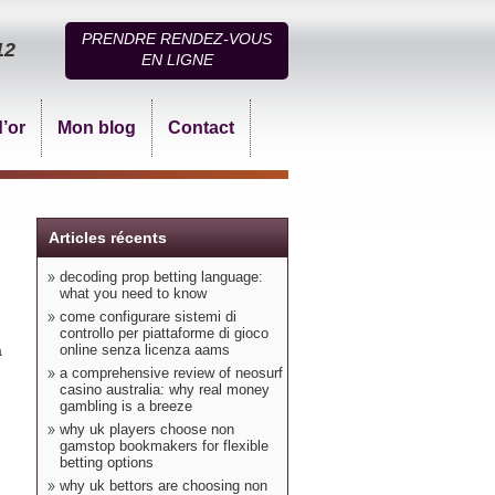
PRENDRE RENDEZ-VOUS
12
EN LIGNE
d’or
Mon blog
Contact
Articles récents
decoding prop betting language:
what you need to know
come configurare sistemi di
controllo per piattaforme di gioco
a
online senza licenza aams
a comprehensive review of neosurf
casino australia: why real money
gambling is a breeze
why uk players choose non
gamstop bookmakers for flexible
betting options
why uk bettors are choosing non