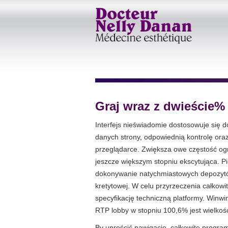
Graj wraz z dwieście%
Interfejs nieświadomie dostosowuje się
danych strony, odpowiednią kontrolę ora
przeglądarce. Zwiększa owe częstość ogro
jeszcze większym stopniu ekscytująca.
P
dokonywanie natychmiastowych depozyt
kretytowej. W celu przyrzeczenia całkowi
specyfikację techniczną platformy. Winwi
RTP lobby w stopniu 100,6% jest wielkoś
By uprościć nawigację, całkowite progra