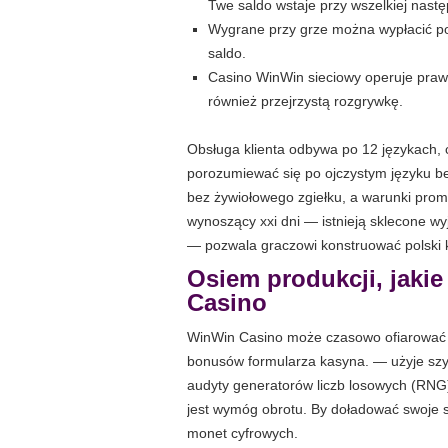
Twe saldo wstaje przy wszelkiej nastę
Wygrane przy grze można wypłacić po t
saldo.
Casino WinWin sieciowy operuje prawn
również przejrzystą rozgrywkę.
Obsługa klienta odbywa po 12 językach,
porozumiewać się po ojczystym języku b
bez żywiołowego zgiełku, a warunki pro
wynoszący xxi dni — istnieją sklecone w
— pozwala graczowi konstruować polski
Osiem produkcji, jaki
Casino
WinWin Casino może czasowo ofiarować i
bonusów formularza kasyna. — użyje szy
audyty generatorów liczb losowych (RNG
jest wymóg obrotu. By doładować swoje 
monet cyfrowych.