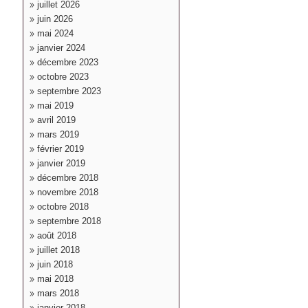
juillet 2026
juin 2026
mai 2024
janvier 2024
décembre 2023
octobre 2023
septembre 2023
mai 2019
avril 2019
mars 2019
février 2019
janvier 2019
décembre 2018
novembre 2018
octobre 2018
septembre 2018
août 2018
juillet 2018
juin 2018
mai 2018
mars 2018
janvier 2018