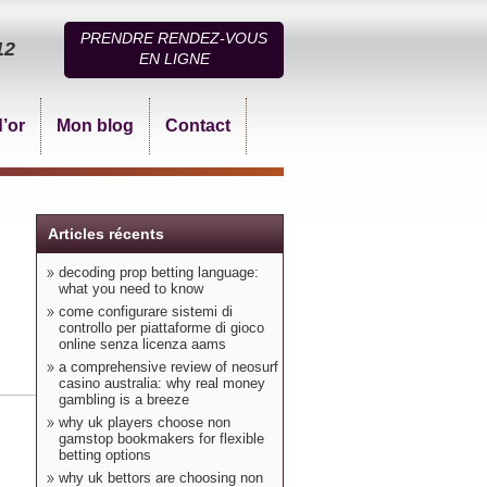
PRENDRE RENDEZ-VOUS
12
EN LIGNE
d’or
Mon blog
Contact
Articles récents
decoding prop betting language:
what you need to know
come configurare sistemi di
controllo per piattaforme di gioco
online senza licenza aams
a comprehensive review of neosurf
casino australia: why real money
gambling is a breeze
why uk players choose non
gamstop bookmakers for flexible
betting options
why uk bettors are choosing non