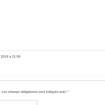
s 2019 à 21:59
.
Les champs obligatoires sont indiqués avec
*