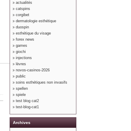
actualités
catspins
corgibet
dermatologie esthétique
duospin
esthétique du visage
forex news
games
giochi
injections
lèvres
novos-casinos-2026
public
soins esthétiques non invasifs
spellen
spiele
test blog cat2
test-blog-cat1
Archives