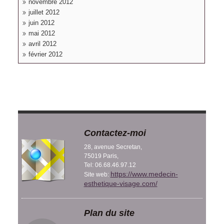
novembre 2012
juillet 2012
juin 2012
mai 2012
avril 2012
février 2012
Contactez-moi
28, avenue Secretan,
75019 Paris,
Tel: 06.68.46.97.12
https://www.medecin-
Site web:
esthetique-visage.com/
Plan du site