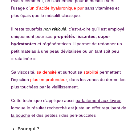
Plus récemment, on s’achemine pour le mésolift vers
l’usage d’
un d’acide hyaluronique
pur
sans vitamines et
plus épais que le mésolift classique.
Il reste toutefois
non réticulé
, c’est-à-dire qu’il est employé
uniquement pour ses
propriétés lissantes, super-
hydratantes
et régénératrices. Il permet de redonner un
petit matelas à une peau dévitalisée ou un tant soit peu
« ratatinée ».
Sa viscosité,
sa densité
et surtout sa
stabilité
permettent
l’injection
plus en profondeur
, dans les zones du derme les
plus touchées par le vieillissement.
Cette technique s’applique aussi
parfaitement aux lèvres
lorsque le résultat recherché est juste un effet
repulpant de
la bouche
et des petites rides péri-buccales
Pour qui ?