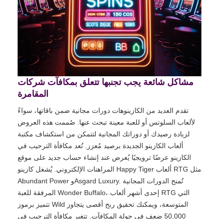
مشاكل شائعة يجب تجنبها تتعلق بمكافآت شركات
المقامرة
تقدم العديد من الكازينوهات دورات مجانية ضمن باقاتها، سواءً
لألعاب السلوتس أو للعبة معينة تبحث عنها. صُممت هذه العروض
لزيادة رصيدك أو دوراتك المجانية لتتمكن من استكشاف مكتبة
ألعاب الكازينو الجديدة برصيد مُعزز. تُعد مكافأة الترحيب في
الكازينو عرضًا ترويجيًا يُعرض عند إنشاء حساب جديد على موقع
المراهنات الإلكتروني. يُشغل كازينو Happy Tiger ألعاب RTG مثل
Abundant Power وAsgard Luxury. تُمنح الدورات المجانية
المرفقة للعبة Wonder Buffalo، إحدى أشهر ألعاب RTG التي
تتميز برموز Wild المتوسعة، ويمكنك تحقيق ربح أقصى يتجاوز
50,000 ضعف في جولة المكافآت. تتغير مكافأة الترحيب في