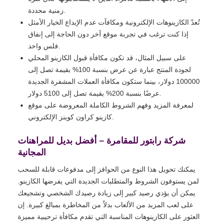
زمنية محددة.
تُعدّ الكازينوهات الإلكترونية ومكافآت عدم الإيداع الخيار الأمثل
إذا كنت ترغب في تجربة موقع آخر دون الحاجة إلى إنفاق
فلس واحد.
على سبيل المثال، قد تكون مكافأة قبول الكازينو المحلي
لجودة المنتج عبارة عن عرض بنسبة 100% بقيمة تصل إلى
100000 دولار، بينما ستكون مكافأة العملات المشفرة الجديدة
عرضًا بنسبة 200% بقيمة تصل إلى 5100 دولار.
لمعرفة المزيد وفهم الشروط الكاملة المعروضة على موقع
كازينو كراون كوينز الإلكتروني.
شركة رابتور للمقامرة – أفضل بديل للمراهنات
المجانية
يمكنك تحويل هذا النوع من الحوافز إلى مدفوعات قابلة للسحب
لمن يستوفون الشروط والمتطلبات الجديدة التي يفرضها الكازينو.
يمكن أن يؤدي رصيد كبير إلى زيادة رصيدك الشخصي وتشجيعك
على لعب المزيد من الألعاب بدلاً من المخاطرة بمبالغ كبيرة. إن
العثور على الكازينوهات المناسبة التي تقدم مكافأة ترحيبية مميزة