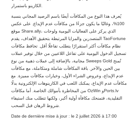
الكازينو باستمرار.
يُعرف هذا النوع من المكافآت أيضًا باسم الرصيد المجاني بنسبة
100%، وغالبًا ما يكون جزءًا من مكافآت عدم الإيداع. على عكس
موقع Share.ally، الذي يركز على الفعاليات اليومية ولوحات
المتصدرين والمزايا المرتبطة بتحقيق الأهداف، يقدم TaoFortune
نظام مكافآت أكثر استقرارًا يتطلب تفاعلًا أقل. تحافظ مكافآت
تسجيل الدخول اليومية على تفاعل اللاعبين من خلال توفير عملات
مجانية، بالإضافة إلى عملات ذهبية من نوع Sweeps Gold تُمنح
بين الحين والآخر. باقة المكافآت شاملة ومتكاملة، مع مكافآت
عدم الإيداع، وعروض الشراء الأول، وخيارات مكافآت مميزة. مع
مكافآت عدم الإيداع، يمكنك اللعب في الكازينوهات الإلكترونية بدلًا
من المخاطرة بأموالك الخاصة. أما مكافآت OzWin وPorts.lv
التقليدية، فتمنحك مكافأة أولية أكبر، ولكنها تتطلب منك استيفاء
شروط الرهان قبل السحب.
Date de dernière mise à jour : le 2 juillet 2026 à 17:00