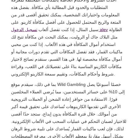
المتطلبات والحدود قبل المطالبة بأي مكافأة. بفضل هذه
المعلومات واختياراتك الشخصية، يمكنك تحقيق أقصى قدر من
المتعة والربح المحتمل للحصول على أفضل مكافأة كازينو. على
الطاولة
تسجيل الدخول alev
سبيل المثال، إذا كنت تفضل ألعاب
مثل البلاك جاك أو الروليت، يمكنك البحث عن مكافأة تتيح لك
استخدام أموال المكافأة في هذه الألعاب. إذا كنت من محبي
ماكينات القمار، فقد تفضل المكافآت التي تقدم دورات مجانية أو
أموال مكافأة مخصصة لها. في هذا القسم، سنقدم نصائح لاختيار
مكافآت الكازينو المناسبة بناءً على تفضيلاتك في اللعب، وقراءة
شروط وأحكام المكافآت، وتقييم سمعة الكازينو الإلكتروني.
بما في ذلك، سيقدم موقع Wild Gambling خصمًا أسبوعيًا يصل
إلى 10% على خسائر المستخدمين، مما يُرضي العملاء المخلصين
فورًا. الاستفادة من حوافز إعادة الشحن أو الحملات الترويجية
الأخرى التي تقدمها الكازينوهات تُساعدك على تحقيق قيمة أكبر
من أموالك. خلال فترة المكافأة بدون إيداع، ستجد حدًا أقصى
للاختيار لضمان التحكم في عمليات السحب في الألعاب الإلكترونية.
لذلك، فإن لعب ماكينات القمار يُساعدك على تلبية شروط الرهان
بشكل أسهل مقارنةً بمعظم الألعاب الأخرى. معرفة المصطلحات