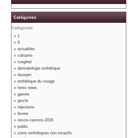
Catégories
Catégories
1
8
actualités
catspins
corgibet
dermatologie esthétique
duospin
esthétique du visage
forex news
games
giochi
injections
lèvres
novos-casinos-2026
public
soins esthétiques non invasifs