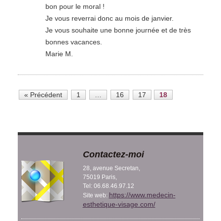
bon pour le moral !
Je vous reverrai donc au mois de janvier.
Je vous souhaite une bonne journée et de très
bonnes vacances.
Marie M.
« Précédent
1
…
16
17
18
Contactez-moi
28, avenue Secretan,
75019 Paris,
Tel: 06.68.46.97.12
https://www.medecin-
Site web:
esthetique-visage.com/